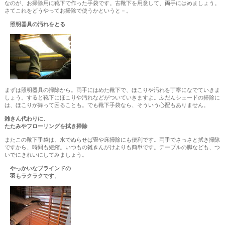
なのが、お掃除用に靴下で作った手袋です。古靴下を用意して、両手にはめましょう。
さてこれをどうやってお掃除で使うかというと－。
照明器具の汚れをとる
まずは照明器具の掃除から。両手にはめた靴下で、ほこりや汚れを丁寧になでていきま
しょう。すると靴下にほこりや汚れなどがついていきますよ。ふだんシェードの掃除に
は、ほこりが舞って困ることも。でも靴下手袋なら、そういう心配もありません。
雑きん代わりに、
たたみやフローリングを拭き掃除
またこの靴下手袋は、水でぬらせば畳や床掃除にも便利です。両手でさっさと拭き掃除
ですから、時間も短縮。いつもの雑きんがけよりも簡単です。テーブルの脚なども、つ
いでにきれいにしてみましょう。
やっかいなブラインドの
羽もラクラクです。